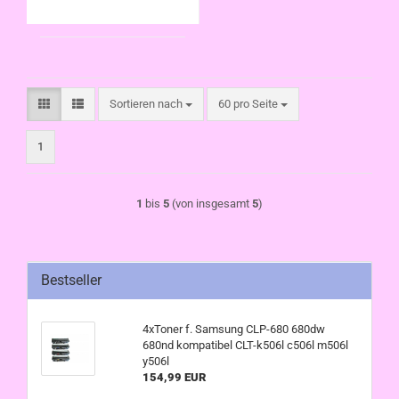
Sortieren nach
pro Seite
Sortieren nach
60 pro Seite
1
1
bis
5
(von insgesamt
5
)
Bestseller
4xToner f. Samsung CLP-680 680dw
680nd kompatibel CLT-k506l c506l m506l
y506l
154,99 EUR