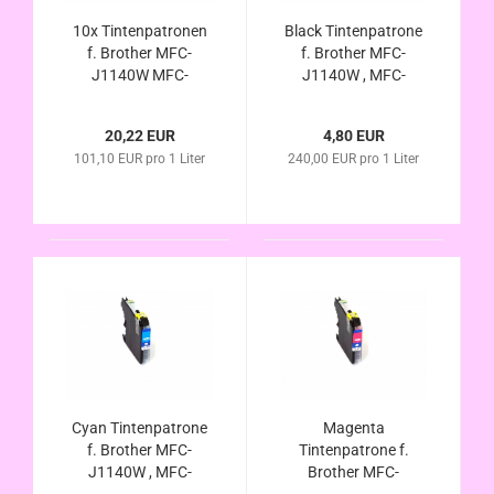
10x Tintenpatronen
Black Tintenpatrone
f. Brother MFC-
f. Brother MFC-
J1140W MFC-
J1140W , MFC-
J1150DW MFC-
J1150DW , MFC-
J1170DW MFC-
J1170DW , MFC-
20,22 EUR
4,80 EUR
J1180DTW
J1180DTW
101,10 EUR pro 1 Liter
240,00 EUR pro 1 Liter
kompatibel LC-223
kompatibel LC-223Bk
LC-225 LC-229 BK C
, LC-227Bk , LC-
M Y
229Bk
Cyan Tintenpatrone
Magenta
f. Brother MFC-
Tintenpatrone f.
J1140W , MFC-
Brother MFC-