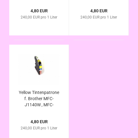
J1150DW , MFC-
J1140W , MFC-
J1170DW , MFC-
J1150DW , MFC-
4,80 EUR
4,80 EUR
J1180DTW
J1170DW , MFC-
240,00 EUR pro 1 Liter
240,00 EUR pro 1 Liter
kompatibel LC-223C ,
J1180DTW
LC-225C
kompatibel LC-223M
, LC-225M
Yellow Tintenpatrone
f. Brother MFC-
J1140W , MFC-
J1150DW , MFC-
J1170DW , MFC-
4,80 EUR
J1180DTW
240,00 EUR pro 1 Liter
kompatibel LC-223y ,
LC-225Y