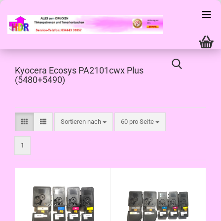
Kyocera Ecosys PA2101cwx Plus
(5480+5490)
Sortieren nach
pro Seite
Sortieren nach
60 pro Seite
1