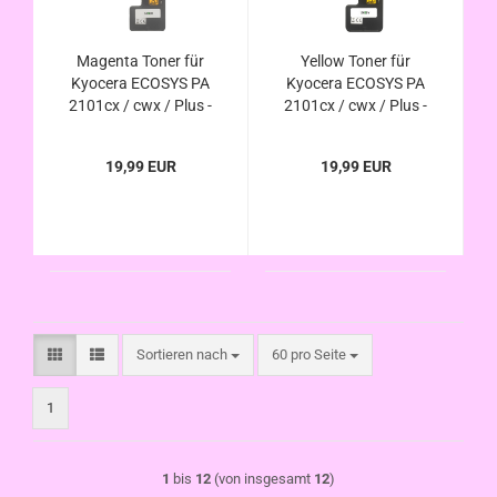
Magenta Toner für
Yellow Toner für
Kyocera ECOSYS PA
Kyocera ECOSYS PA
2101cx / cwx / Plus -
2101cx / cwx / Plus -
TK-5490M
TK-5490Y kompatibel
kompatibel
19,99 EUR
19,99 EUR
Sortieren nach
pro Seite
Sortieren nach
60 pro Seite
1
1
bis
12
(von insgesamt
12
)