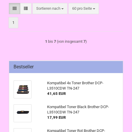
Sortieren nach
pro Seite
Sortieren nach
60 pro Seite
1
1
bis
7
(von insgesamt
7
)
Bestseller
Kompatibel 4x Toner Brother DCP-
L3510CDW TN-247
41,65 EUR
Kompatibel Toner Black Brother DCP-
L3510CDW TN-247
17,99 EUR
Kompatibel Toner Rot Brother DCP-