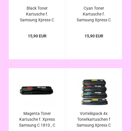
Black Toner
Cyan Toner
Kartusche f.
Kartusche f.
Samsung Xpress C
Samsung Xpress C
1810 , C 1810W , C
1810 , C 1810W , C
1860 , C1860FW
1860 , C1860FW
15,90 EUR
15,90 EUR
(kompatibel zu
(kompatibel zu
Samsung CLT-
Samsung CLT-
K504S/ELS )
C504S/ELS )
Magenta Toner
Vorteilspack 4x
Kartusche f. Xpress
Tonerkartuschen f
Samsung C 1810 , C
Samsung Xpress C