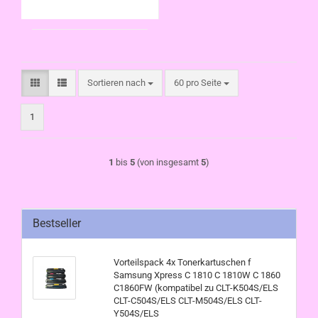
Sortieren nach
pro Seite
Sortieren nach
60 pro Seite
1
1
bis
5
(von insgesamt
5
)
Bestseller
Vorteilspack 4x Tonerkartuschen f
Samsung Xpress C 1810 C 1810W C 1860
C1860FW (kompatibel zu CLT-K504S/ELS
CLT-C504S/ELS CLT-M504S/ELS CLT-
Y504S/ELS