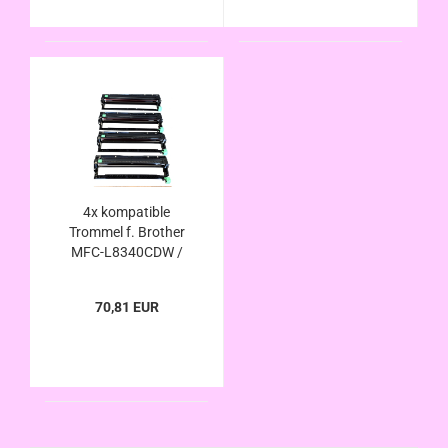
4x kompatible
Trommel f. Brother
MFC-L8340CDW /
MFC-L8390CDW -
ersetzt DR-248CL
70,81 EUR