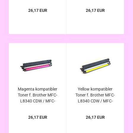
L8390 CDW - ersetzt
L8390 CDW - ersetzt
TN-248, TN-248xl,
TN-248, TN-248XL,
26,17 EUR
26,17 EUR
TN-249 von Brother
TN-249 von Brother
Magenta kompatibler
Yellow kompatibler
Toner f. Brother MFC-
Toner f. Brother MFC-
L8340 CDW / MFC-
L8340 CDW / MFC-
L8390 CDW - ersetzt
L8390 CDW - ersetzt
TN-248, TN-248xl,
TN-248, TN-248xl,
26,17 EUR
26,17 EUR
TN-249 von Brother
TN-249 von Brother