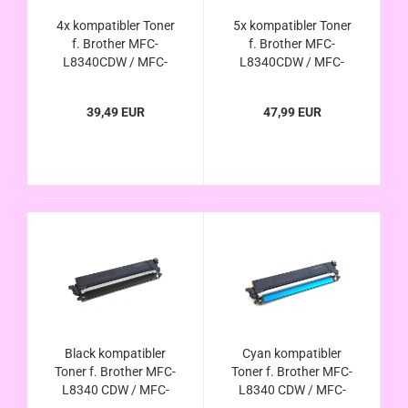
4x kompatibler Toner
5x kompatibler Toner
f. Brother MFC-
f. Brother MFC-
L8340CDW / MFC-
L8340CDW / MFC-
L8390CDW - ersetzt
L8390CDW - ersetzt
TN-248xl / TN-249
TN-248xl / TN-248 /
39,49 EUR
47,99 EUR
von Brother
TN-249 von Brother
Black kompatibler
Cyan kompatibler
Toner f. Brother MFC-
Toner f. Brother MFC-
L8340 CDW / MFC-
L8340 CDW / MFC-