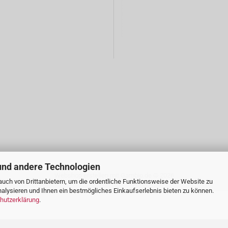
und andere Technologien
Webshop erstellen
mit Gambio.de © 2026
uch von Drittanbietern, um die ordentliche Funktionsweise der Website zu
alysieren und Ihnen ein bestmögliches Einkaufserlebnis bieten zu können.
hutzerklärung
.