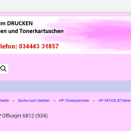
Suche...
»
»
»
tseite
Suche nach Geräten
HP Tintenpatronen
HP OFFICEJET-Serie
 Officejet 6812 (934)