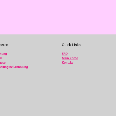
arten
Quick-Links
hnung
FAQ
al
Mein Konto
asse
Kontakt
ahlung bei Abholung