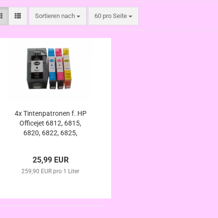
Sortieren nach
pro Seite
Sortieren nach
60 pro Seite
4x Tintenpatronen f. HP
Officejet 6812, 6815,
6820, 6822, 6825,
kompatibel HP 934 XL
HP935 XL m. Chip
25,99 EUR
259,90 EUR pro 1 Liter