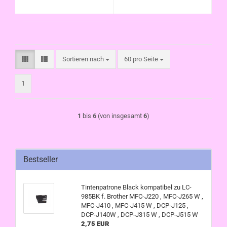
, DCP-J515 W
Sortieren nach
pro Seite
Sortieren nach
60 pro Seite
1
1
bis
6
(von insgesamt
6
)
Bestseller
Tintenpatrone Black kompatibel zu LC-
985BK f. Brother MFC-J220 , MFC-J265 W ,
MFC-J410 , MFC-J415 W , DCP-J125 ,
DCP-J140W , DCP-J315 W , DCP-J515 W
2,75 EUR