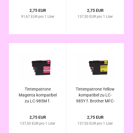
MFC-J220 , MFC-
J220 , MFC-J265 W ,
J265 W , MFC-J410 ,
MFC-J410 , MFC-
2,75 EUR
2,75 EUR
MFC-J415 W , DCP-
J415 W , DCP-J125 ,
91,67 EUR pro 1 Liter
137,50 EUR pro 1 Liter
J125 , DCP-J140W ,
DCP-J315 W , DCP-
DCP-J315 W , DCP-
J140W , DCP-J515 W
J515 W
Tintenpatrone
Tintenpatrone Yellow
Magenta kompatibel
kompatibel zu LC-
zu LC-985M f.
985Y f. Brother MFC-
Brother MFC-J220 ,
J220 , MFC-J265 W ,
MFC-J265 W , MFC-
MFC-J410 , MFC-
2,75 EUR
2,75 EUR
J410 , MFC-J415 W ,
J415 W , DCP-J125 ,
137,50 EUR pro 1 Liter
137,50 EUR pro 1 Liter
DCP-J125 , DCP-
DCP-J315 W ,DCP-
J140W , DCP-J315 W
J140W , DCP-J515 W