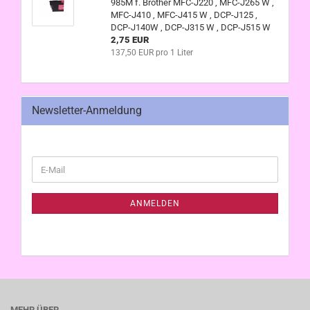
985M f. Brother MFC-J220 , MFC-J265 W ,
MFC-J410 , MFC-J415 W , DCP-J125 ,
DCP-J140W , DCP-J315 W , DCP-J515 W
2,75 EUR
137,50 EUR pro 1 Liter
Newsletter-Anmeldung
WEITER
E-
ZUR
Mail
NEWSLETTER-
ANMELDUNG
ANMELDEN
MEHR ÜBER...