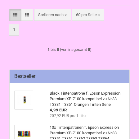
Sortieren nach
pro Seite
Sortieren nach
60 pro Seite
1
1
bis
8
(von insgesamt
8
)
Bestseller
Black Tintenpatrone f. Epson Expression
Premium XP-7100 kompatibel zu Nr.33
T3331 T3351 Orangen Tinten Serie
4,99 EUR
207,92 EUR pro 1 Liter
10x Tintenpatronen f. Epson Expression
Premium XP-7100 kompatibel zu Nr.33
T3351 T3361 T3362 T3363 T3364