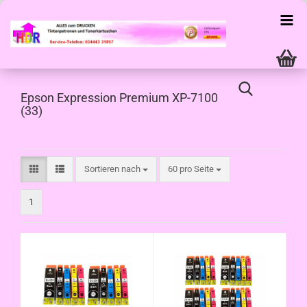
Epson Expression Premium XP-7100
(33)
Sortieren nach
pro Seite
Sortieren nach
60 pro Seite
1