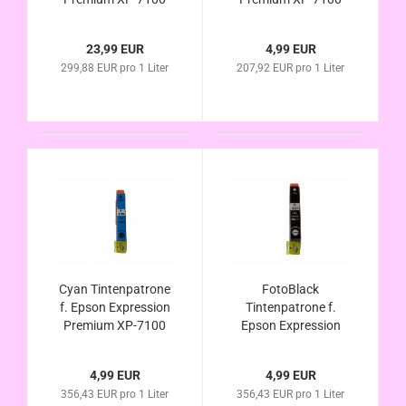
kompatibel zu Nr.33
kompatibel zu Nr.33
T3351 T3361 T3362
T3331 T3351
23,99 EUR
4,99 EUR
T3363 T3364
Orangen Tinten Serie
299,88 EUR pro 1 Liter
207,92 EUR pro 1 Liter
Orangen Tinten Serie
Cyan Tintenpatrone
FotoBlack
f. Epson Expression
Tintenpatrone f.
Premium XP-7100
Epson Expression
kompatibel zu Nr.33
Premium XP-7100
T3342 T3362
kompatibel zu Nr.33
4,99 EUR
4,99 EUR
Orangen Tinten Serie
T3341 T3361
356,43 EUR pro 1 Liter
356,43 EUR pro 1 Liter
Orangen Tinten Serie