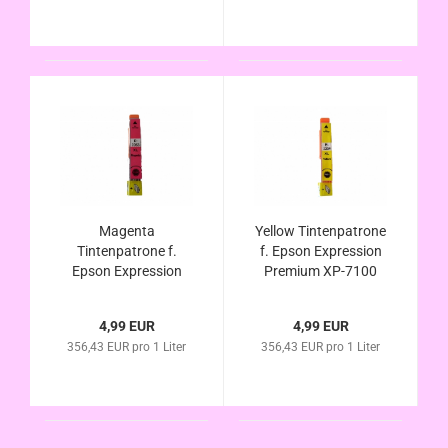
Magenta
Yellow Tintenpatrone
Tintenpatrone f.
f. Epson Expression
Epson Expression
Premium XP-7100
Premium XP-7100
kompatibel zu Nr.33
kompatibel zu Nr.33
T3344 T3364
4,99 EUR
4,99 EUR
T3343 T3363
Orangen Tinten Serie
356,43 EUR pro 1 Liter
356,43 EUR pro 1 Liter
Orangen Tinten Serie