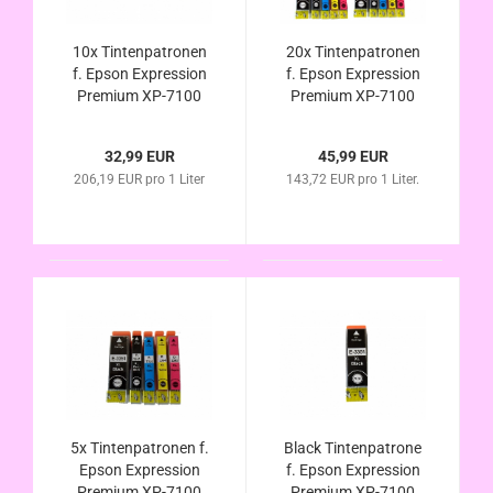
10x Tintenpatronen
20x Tintenpatronen
f. Epson Expression
f. Epson Expression
Premium XP-7100
Premium XP-7100
kompatibel zu Nr.33
kompatibel zu Nr.33
T3351 T3361 T3362
T3351 T3361 T3362
32,99 EUR
45,99 EUR
T3363 T3364
T3363 T3364
206,19 EUR pro 1 Liter
143,72 EUR pro 1 Liter.
Orangen Tinten Serie
Orangen Tinten Serie
5x Tintenpatronen f.
Black Tintenpatrone
Epson Expression
f. Epson Expression
Premium XP-7100
Premium XP-7100