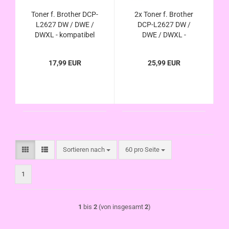
Toner f. Brother DCP-
2x Toner f. Brother
L2627 DW / DWE /
DCP-L2627 DW /
DWXL - kompatibel
DWE / DWXL -
zu TN-2510 TN-2510
kompatibel zu TN-
XL
2510 TN-2510 XL
17,99 EUR
25,99 EUR
Sortieren nach
pro Seite
Sortieren nach
60 pro Seite
1
1
bis
2
(von insgesamt
2
)