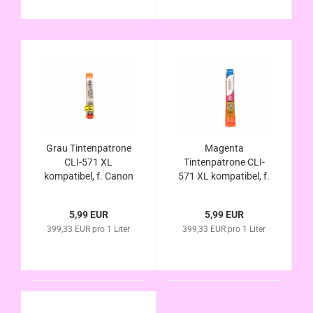
Grau Tintenpatrone
Magenta
CLI-571 XL
Tintenpatrone CLI-
kompatibel, f. Canon
571 XL kompatibel, f.
Pixma MG7750
Canon Pixma
MG7751 MG7752
MG7750 MG7751
5,99 EUR
5,99 EUR
MG7753
MG7752 MG7753
399,33 EUR pro 1 Liter
399,33 EUR pro 1 Liter