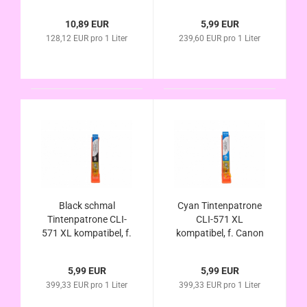
Pixma MG7750
Canon Pixma
MG7751 MG7752
MG7750 MG7751
10,89 EUR
5,99 EUR
MG7753 im
MG7752 MG7753
128,12 EUR pro 1 Liter
239,60 EUR pro 1 Liter
Vorteilspack
Black schmal
Cyan Tintenpatrone
Tintenpatrone CLI-
CLI-571 XL
571 XL kompatibel, f.
kompatibel, f. Canon
Canon Pixma
Pixma MG7750
MG7750 MG7751
MG7751 MG7752
5,99 EUR
5,99 EUR
MG7752 MG7753
MG7753
399,33 EUR pro 1 Liter
399,33 EUR pro 1 Liter