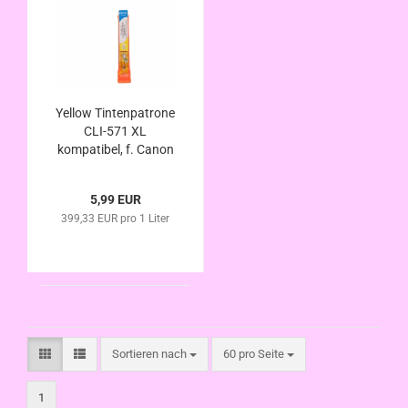
Yellow Tintenpatrone
CLI-571 XL
kompatibel, f. Canon
Pixma MG7750
MG7751 MG7752
5,99 EUR
MG7753
399,33 EUR pro 1 Liter
Sortieren nach
pro Seite
Sortieren nach
60 pro Seite
1