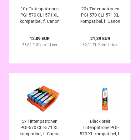
10x Tintenpatronen
20x Tintenpatronen
PGI-570 CLI-571 XL
PGI-570 CLI-571 XL
kompatibel, f. Canon
kompatibel, f. Canon
Pixma MG7750
Pixma MG7750
MG7751 MG7752
MG7751 MG7752
12,89 EUR
21,39 EUR
MG7753 im
MG7753 im
75,82 EUR pro 1 Liter
62,91 EUR pro 1 Liter.
Vorteilspack
Vorteilspack
5x Tintenpatronen
Black breit
PGI-570 CLI-571 XL
Tintenpatrone PGI-
kompatibel, f. Canon
570 XL kompatibel, f.