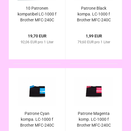
10 Patronen
Patrone Black
kompatibel LC-1000 f
kompa. LC-1000 f
Brother MFC-240C
Brother MFC-240C
MFC-440CN MFC-
MFC-440CN MFC-
465CN MFC-660CN
465CN MFC-660CN
19,70 EUR
1,99 EUR
MFC-665CW MFC-
MFC-665CW MFC-
92,06 EUR pro 1 Liter
79,60 EUR pro 1 Liter
680CN MFC-845CW
680CN MFC-845CW
MFC-885CW MFC-
MFC-885CW MFC-
3360C MFC-5460CN
3360C MFC-5460CN
MFC-5860CN
MFC-5860CN
Patrone Cyan
Patrone Magenta
kompa. LC-1000 f
komp. LC-1000 f
Brother MFC-240C
Brother MFC-240C