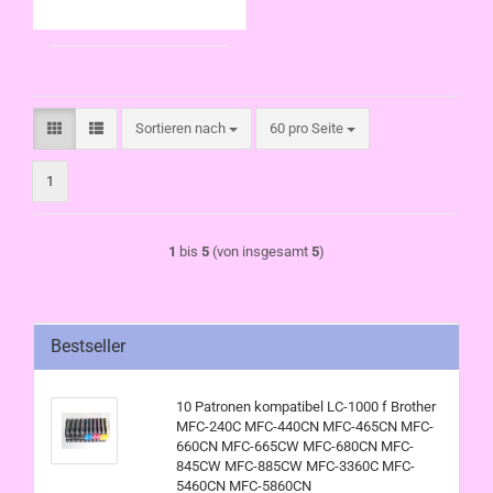
3360C MFC-5460CN
MFC-5860CN
Sortieren nach
pro Seite
Sortieren nach
60 pro Seite
1
1
bis
5
(von insgesamt
5
)
Bestseller
10 Patronen kompatibel LC-1000 f Brother
MFC-240C MFC-440CN MFC-465CN MFC-
660CN MFC-665CW MFC-680CN MFC-
845CW MFC-885CW MFC-3360C MFC-
5460CN MFC-5860CN