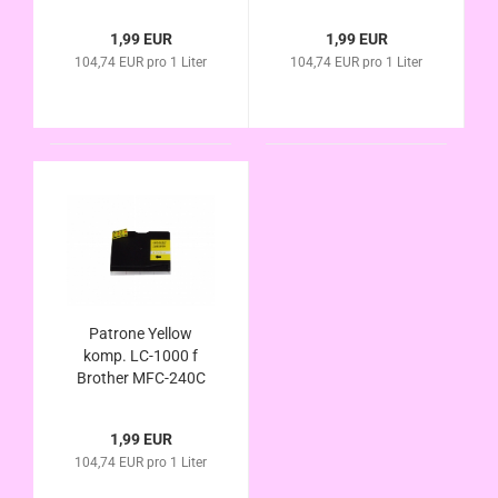
MFC-440CN MFC-
MFC-440CN MFC-
465CN MFC-660CN
465CN MFC-660CN
1,99 EUR
1,99 EUR
MFC-665CW MFC-
MFC-665CW MFC-
104,74 EUR pro 1 Liter
104,74 EUR pro 1 Liter
680CN MFC-845CW
680CN MFC-845CW
MFC-885CW MFC-
MFC-885CW MFC-
3360C MFC-5460CN
3360C MFC-5460CN
MFC-5860CN
MFC-5860CN
Patrone Yellow
komp. LC-1000 f
Brother MFC-240C
MFC-440CN MFC-
465CN MFC-660CN
1,99 EUR
MFC-665CW MFC-
104,74 EUR pro 1 Liter
680CN MFC-845CW
MFC-885CW MFC-