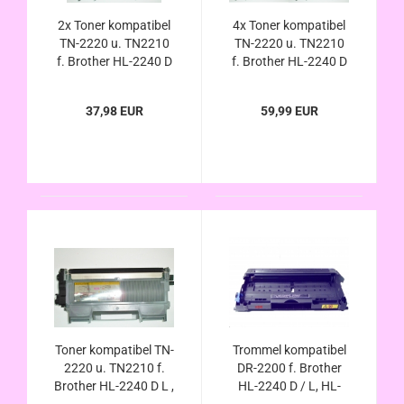
2x Toner kompatibel
4x Toner kompatibel
TN-2220 u. TN2210
TN-2220 u. TN2210
f. Brother HL-2240 D
f. Brother HL-2240 D
L , Brother HL-2250
L , Brother HL-2250
N DN , Brother HL-
N DN , Brother HL-
37,98 EUR
59,99 EUR
2270 DW
2270 DW
Toner kompatibel TN-
Trommel kompatibel
2220 u. TN2210 f.
DR-2200 f. Brother
Brother HL-2240 D L ,
HL-2240 D / L, HL-