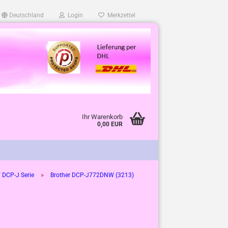
Deutschland
Login
Merkzettel
Ihr Warenkorb
0,00 EUR
»
 DCP-J Serie
Brother DCP-J772DNW (3213)