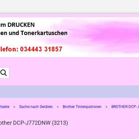
Suche...
»
»
»
tseite
Suche nach Geräten
Brother Tintenpatronen
BROTHER DCP- /
other DCP-J772DNW (3213)