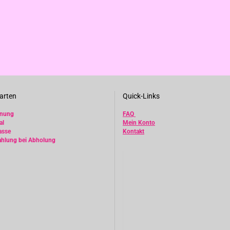
arten
Quick-Links
hnung
FAQ
al
Mein Konto
asse
Kontakt
ahlung bei Abholung