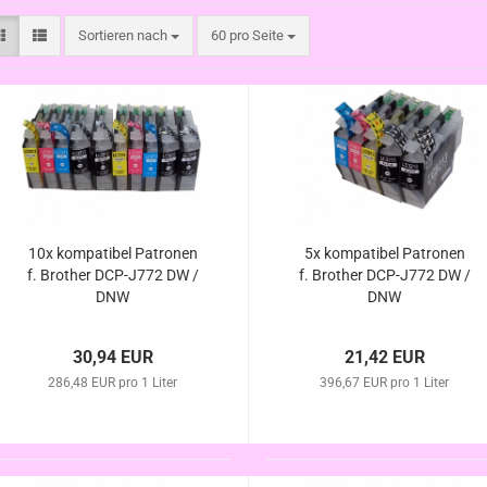
Sortieren nach
pro Seite
Sortieren nach
60 pro Seite
10x kompatibel Patronen
5x kompatibel Patronen
f. Brother DCP-J772 DW /
f. Brother DCP-J772 DW /
DNW
DNW
30,94 EUR
21,42 EUR
286,48 EUR pro 1 Liter
396,67 EUR pro 1 Liter