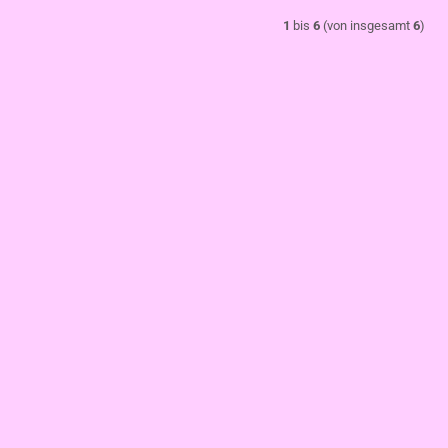
1
bis
6
(von insgesamt
6
)