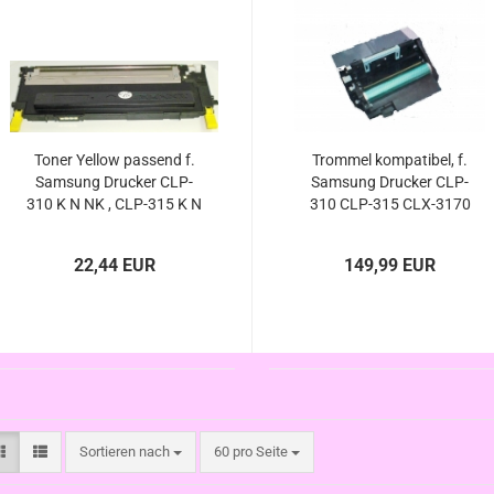
Toner Yellow passend f.
Trommel kompatibel, f.
Samsung Drucker CLP-
Samsung Drucker CLP-
310 K N NK , CLP-315 K N
310 CLP-315 CLX-3170
W WK , CLX-3170 N FN ,
CLX-3175 CLX-3176
CLX-3175 FN FW N
(ersetzt Samsung Drum-
22,44 EUR
149,99 EUR
Kit CLT-R409/SEE )
Sortieren nach
pro Seite
Sortieren nach
60 pro Seite