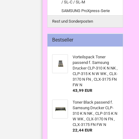
/ SL-C / SL-M
SAMSUNG ProXpress-Serie
Rest und Sonderposten
Bestseller
Vorteilspack Toner
passend f. Samsung
Drucker CLP-310 K N NK ,
CLP-315 K N W WK , CLX-
3170 N FN , CLX-3175 FN
FW N
43,99 EUR
Toner Black passend f.
Samsung Drucker CLP-
310 K N NK , CLP-315 K N
W WK , CLX-3170 N FN ,
CLX-3175 FN FW N
22,44 EUR