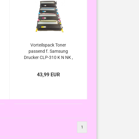
Vorteilspack Toner
passend f. Samsung
Drucker CLP-310 K N NK ,
CLP-315 K N W WK , CLX-
3170 N FN , CLX-3175 FN
43,99 EUR
FW N
1