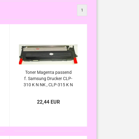
1
Toner Magenta passend
f. Samsung Drucker CLP-
310 K N NK , CLP-315 K N
W WK , CLX-3170 N FN ,
CLX-3175 FN FW N
22,44 EUR