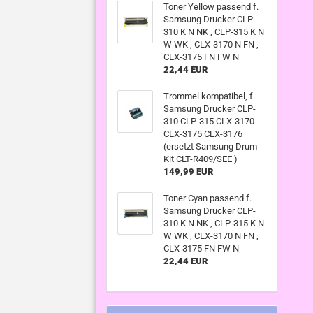
Toner Yellow passend f.
Samsung Drucker CLP-
310 K N NK , CLP-315 K N
W WK , CLX-3170 N FN ,
CLX-3175 FN FW N
22,44 EUR
Trommel kompatibel, f.
Samsung Drucker CLP-
310 CLP-315 CLX-3170
CLX-3175 CLX-3176
(ersetzt Samsung Drum-
Kit CLT-R409/SEE )
149,99 EUR
Toner Cyan passend f.
Samsung Drucker CLP-
310 K N NK , CLP-315 K N
W WK , CLX-3170 N FN ,
CLX-3175 FN FW N
22,44 EUR