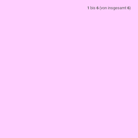
1
bis
6
(von insgesamt
6
)