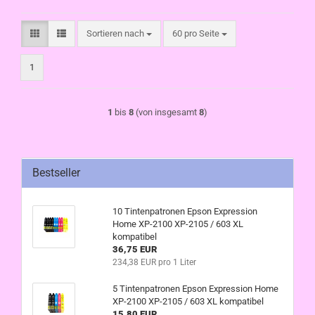
Sortieren nach
pro Seite
Sortieren nach
60 pro Seite
1
1
bis
8
(von insgesamt
8
)
Bestseller
10 Tintenpatronen Epson Expression
Home XP-2100 XP-2105 / 603 XL
kompatibel
36,75 EUR
234,38 EUR pro 1 Liter
5 Tintenpatronen Epson Expression Home
XP-2100 XP-2105 / 603 XL kompatibel
15,80 EUR