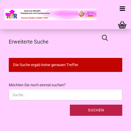
Erweiterte Suche
Die Suche ergab keine genauen Treffer.
MÖCHTEN
Möchten Sie noch einmal suchen?
SIE
NOCH
EINMAL
SUCHEN?
SUCHEN