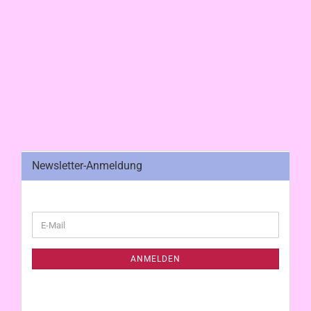
Newsletter-Anmeldung
WEITER
E-
ZUR
Mail
NEWSLETTER-
ANMELDUNG
ANMELDEN