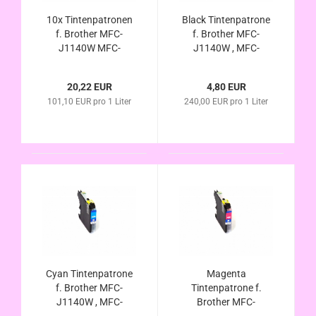
10x Tintenpatronen
Black Tintenpatrone
f. Brother MFC-
f. Brother MFC-
J1140W MFC-
J1140W , MFC-
J1150DW MFC-
J1150DW , MFC-
J1170DW MFC-
J1170DW , MFC-
20,22 EUR
4,80 EUR
J1180DTW
J1180DTW
101,10 EUR pro 1 Liter
240,00 EUR pro 1 Liter
kompatibel LC-223
kompatibel LC-223Bk
LC-225 LC-229 BK C
, LC-227Bk , LC-
M Y
229Bk
Cyan Tintenpatrone
Magenta
f. Brother MFC-
Tintenpatrone f.
J1140W , MFC-
Brother MFC-