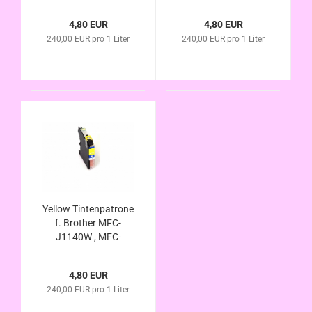
J1150DW , MFC-
J1140W , MFC-
J1170DW , MFC-
J1150DW , MFC-
4,80 EUR
4,80 EUR
J1180DTW
J1170DW , MFC-
240,00 EUR pro 1 Liter
240,00 EUR pro 1 Liter
kompatibel LC-223C ,
J1180DTW
LC-225C
kompatibel LC-223M
, LC-225M
Yellow Tintenpatrone
f. Brother MFC-
J1140W , MFC-
J1150DW , MFC-
J1170DW , MFC-
4,80 EUR
J1180DTW
240,00 EUR pro 1 Liter
kompatibel LC-223y ,
LC-225Y