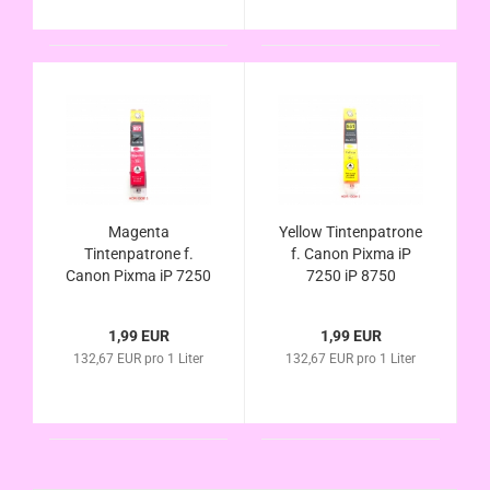
Magenta
Yellow Tintenpatrone
Tintenpatrone f.
f. Canon Pixma iP
Canon Pixma iP 7250
7250 iP 8750
iP 8750 kompatibel
kompatibel zu CLI-
zu CLI-551XL mit
551XL mit Chip u.
1,99 EUR
1,99 EUR
Chip u.
Füllstandsanzeige
132,67 EUR pro 1 Liter
132,67 EUR pro 1 Liter
Füllstandsanzeige