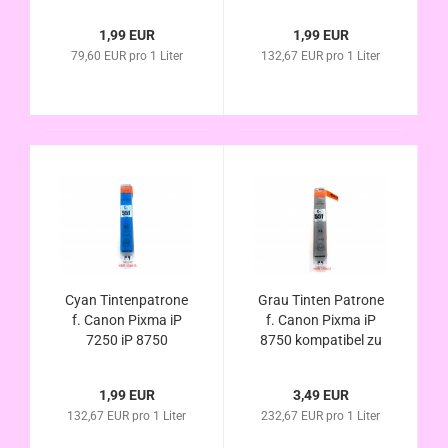
iP 8750 kompatibel
iP 8750 kompatibel
zu PGI-550XL Bk mit
zu CLI-551XL Bk mit
1,99 EUR
1,99 EUR
Chip u.
Chip u.
79,60 EUR pro 1 Liter
132,67 EUR pro 1 Liter
Füllstandsanzeige
Füllstandsanzeige
Cyan Tintenpatrone
Grau Tinten Patrone
f. Canon Pixma iP
f. Canon Pixma iP
7250 iP 8750
8750 kompatibel zu
kompatibel zu CLI-
CLI-551XL mit Chip
551XL mit Chip u.
u. Füllstandsanzeige
1,99 EUR
3,49 EUR
Füllstandsanzeige
132,67 EUR pro 1 Liter
232,67 EUR pro 1 Liter