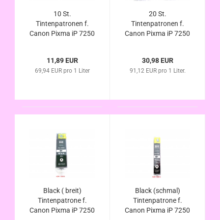
10 St.
20 St.
Tintenpatronen f.
Tintenpatronen f.
Canon Pixma iP 7250
Canon Pixma iP 7250
iP 8750 kompatibel
iP 8750 kompatibel
zu PGI-550XL / CLI-
zu PGI-550XL / CLI-
11,89 EUR
30,98 EUR
551XL mit Chip u.
551XL mit Chip u.
69,94 EUR pro 1 Liter
91,12 EUR pro 1 Liter.
Füllstandsanzeige
Füllstandsanzeige
Black ( breit)
Black (schmal)
Tintenpatrone f.
Tintenpatrone f.
Canon Pixma iP 7250
Canon Pixma iP 7250