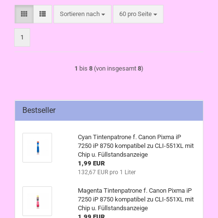
Sortieren nach
pro Seite
Sortieren nach
60 pro Seite
1
1
bis
8
(von insgesamt
8
)
Bestseller
Cyan Tintenpatrone f. Canon Pixma iP
7250 iP 8750 kompatibel zu CLI-551XL mit
Chip u. Füllstandsanzeige
1,99 EUR
132,67 EUR pro 1 Liter
Magenta Tintenpatrone f. Canon Pixma iP
7250 iP 8750 kompatibel zu CLI-551XL mit
Chip u. Füllstandsanzeige
1,99 EUR