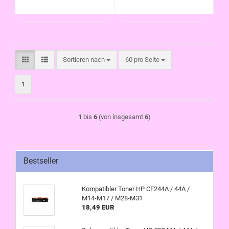
Sortieren nach
pro Seite
Sortieren nach
60 pro Seite
1
1
bis
6
(von insgesamt
6
)
Bestseller
Kompatibler Toner HP CF244A / 44A /
M14-M17 / M28-M31
18,49 EUR