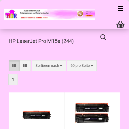
HP LaserJet Pro M15a (244)
Sortieren nach
pro Seite
Sortieren nach
60 pro Seite
1