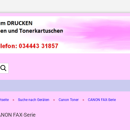
Suche...
»
»
»
tseite
Suche nach Geräten
Canon Toner
CANON FAX-Serie
NON FAX-Serie