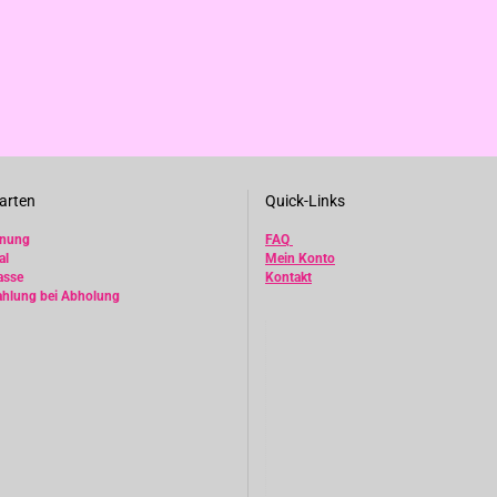
arten
Quick-Links
hnung
FAQ
al
Mein Konto
asse
Kontakt
ahlung bei Abholung