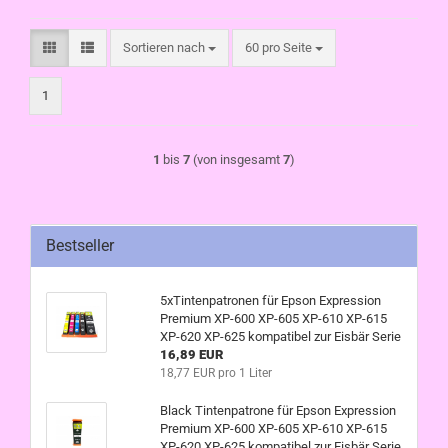
Sortieren nach
pro Seite
Sortieren nach
60 pro Seite
1
1
bis
7
(von insgesamt
7
)
Bestseller
5xTintenpatronen für Epson Expression
Premium XP-600 XP-605 XP-610 XP-615
XP-620 XP-625 kompatibel zur Eisbär Serie
16,89 EUR
18,77 EUR pro 1 Liter
Black Tintenpatrone für Epson Expression
Premium XP-600 XP-605 XP-610 XP-615
XP-620 XP-625 kompatibel zur Eisbär Serie