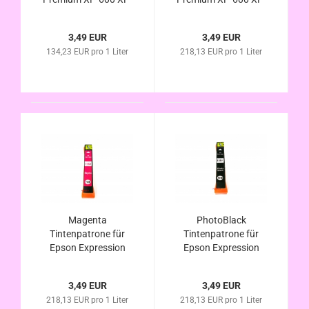
605 XP-610 XP-615
605 XP-610 XP-615
XP-620 XP-625
XP-620 XP-625
3,49 EUR
3,49 EUR
kompatibel zur
kompatibel zur
134,23 EUR pro 1 Liter
218,13 EUR pro 1 Liter
Eisbär Serie
Eisbär Serie
Magenta
PhotoBlack
Tintenpatrone für
Tintenpatrone für
Epson Expression
Epson Expression
Premium XP-600 XP-
Premium XP-600 XP-
605 XP-610 XP-615
605 XP-610 XP-615
3,49 EUR
3,49 EUR
XP-620 XP-625
XP-620 XP-625
218,13 EUR pro 1 Liter
218,13 EUR pro 1 Liter
kompatibel Eisbär
kompatibel Eisbär