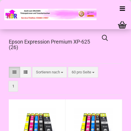
Epson Expression Premium XP-625
(26)
Sortieren nach
pro Seite
Sortieren nach
60 pro Seite
1