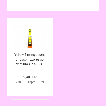
Serie
Serie
Yellow Tintenpatrone
für Epson Expression
Premium XP-600 XP-
605 XP-610 XP-615
XP-620 XP-625
3,49 EUR
kompatibel Eisbär
218,13 EUR pro 1 Liter
Serie