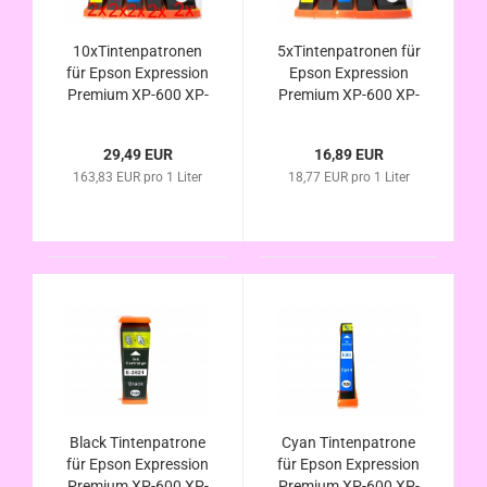
10xTintenpatronen
5xTintenpatronen für
für Epson Expression
Epson Expression
Premium XP-600 XP-
Premium XP-600 XP-
605 XP-610 XP-615
605 XP-610 XP-615
XP-620 XP-625
XP-620 XP-625
29,49 EUR
16,89 EUR
kompatibel zur
kompatibel zur
163,83 EUR pro 1 Liter
18,77 EUR pro 1 Liter
Eisbär Serie
Eisbär Serie
Black Tintenpatrone
Cyan Tintenpatrone
für Epson Expression
für Epson Expression
Premium XP-600 XP-
Premium XP-600 XP-