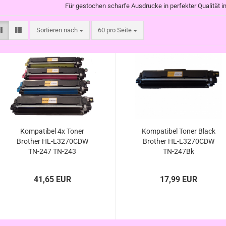
Für gestochen scharfe Ausdrucke in perfekter Qualität
Sortieren nach
pro Seite
Sortieren nach
60 pro Seite
Kompatibel 4x Toner
Kompatibel Toner Black
Brother HL-L3270CDW
Brother HL-L3270CDW
TN-247 TN-243
TN-247Bk
41,65 EUR
17,99 EUR