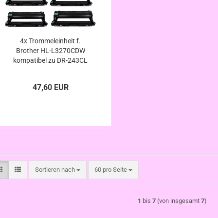
4x Trommeleinheit f.
Brother HL-L3270CDW
kompatibel zu DR-243CL
47,60 EUR
Sortieren nach
pro Seite
Sortieren nach
60 pro Seite
1
bis
7
(von insgesamt
7
)