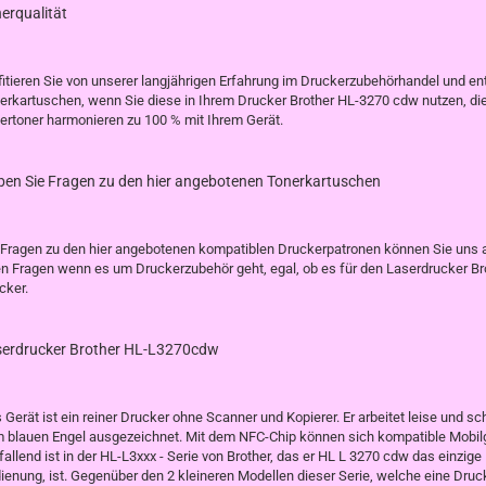
erqualität
fitieren Sie von unserer langjährigen Erfahrung im Druckerzubehörhandel und e
erkartuschen, wenn Sie diese in Ihrem Drucker Brother HL-3270 cdw nutzen, di
ertoner harmonieren zu 100 % mit Ihrem Gerät.
en Sie Fragen zu den hier angebotenen Tonerkartuschen
 Fragen zu den hier angebotenen kompatiblen Druckerpatronen können Sie uns au
en Fragen wenn es um Druckerzubehör geht, egal, ob es für den Laserdrucker Br
cker.
serdrucker Brother HL-L3270cdw
 Gerät ist ein reiner Drucker ohne Scanner und Kopierer. Er arbeitet leise und sc
 blauen Engel ausgezeichnet. Mit dem NFC-Chip können sich kompatible Mobilge
fallend ist in der HL-L3xxx - Serie von Brother, das er HL L 3270 cdw das einzig
ienung, ist. Gegenüber den 2 kleineren Modellen dieser Serie, welche eine Dru