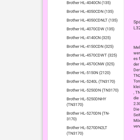
Brother HL-4040CN (135)
Brother HL-4050CDN (135)
Brother HL-4050CDNLT (135)
Spa
L3
Brother HL-4070CDW (135)
Brother HL-4140CN (325)
Brother HL-4150CDN (325)
Mel
wer
Brother HL-4570CDWT (325)
es 
Brother HL-4570CNW (325)
der
Der
Brother HL-5150N (2120)
TN2
Ton
Brother HL-5240L (TN3170)
kle
Brother HL-5250DN (TN3170)
, T
die
Brother HL-5250DNHY
2.3
(TN3170)
Die
Brother HL-5270DN (TN-
Sei
3170)
Möc
ve
Brother HL-5270DN2LT
(TN3170)