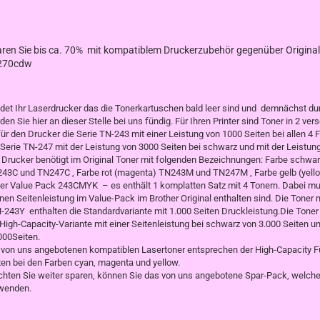
ren Sie bis ca. 70% mit kompatiblem Druckerzubehör gegenüber Original
270cdw
det Ihr Laserdrucker das die Tonerkartuschen bald leer sind und demnächst d
den Sie hier an dieser Stelle bei uns fündig. Für Ihren Printer sind Toner in 2 ve
für den Drucker die Serie TN-243 mit einer Leistung von 1000 Seiten bei allen 4
 Serie TN-247 mit der Leistung von 3000 Seiten bei schwarz und mit der Leistun
 Drucker benötigt im Original Toner mit folgenden Bezeichnungen: Farbe schwa
43C und TN247C , Farbe rot (magenta) TN243M und TN247M , Farbe gelb (yello
er Value Pack 243CMYK – es enthält 1 komplatten Satz mit 4 Tonern. Dabei mu
inen Seitenleistung im Value-Pack im Brother Original enthalten sind. Die Ton
N-243Y enthalten die Standardvariante mit 1.000 Seiten Druckleistung.Die Tone
 High-Capacity-Variante mit einer Seitenleistung bei schwarz von 3.000 Seiten und
000Seiten.
 von uns angebotenen kompatiblen Lasertoner entsprechen der High-Capacity F
ten bei den Farben cyan, magenta und yellow.
hten Sie weiter sparen, können Sie das von uns angebotene Spar-Pack, welches
rwenden.