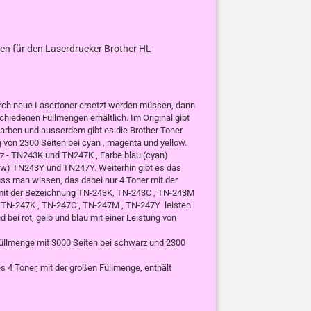
en für den Laserdrucker Brother HL-
urch neue Lasertoner ersetzt werden müssen, dann
rschiedenen Füllmengen erhältlich. Im Original gibt
 Farben und ausserdem gibt es die Brother Toner
g von 2300 Seiten bei cyan , magenta und yellow.
rz - TN243K und TN247K , Farbe blau (cyan)
w) TN243Y und TN247Y. Weiterhin gibt es das
ss man wissen, das dabei nur 4 Toner mit der
er mit der Bezeichnung TN-243K, TN-243C , TN-243M
r TN-247K , TN-247C , TN-247M , TN-247Y leisten
 bei rot, gelb und blau mit einer Leistung von
üllmenge mit 3000 Seiten bei schwarz und 2300
 4 Toner, mit der großen Füllmenge, enthält