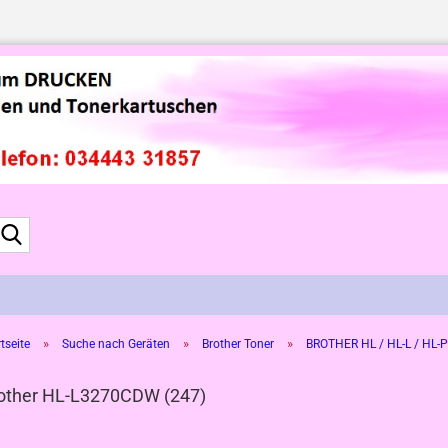
Suche...
»
»
»
tseite
Suche nach Geräten
Brother Toner
BROTHER HL / HL-L / HL-P
other HL-L3270CDW (247)