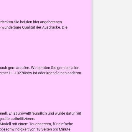
ntdecken Sie bei den hier angebotenen
e wunderbare Qualität der Ausdrucke. Die
ch gern anrufen. Wir beraten Sie gern bei allen
other HL-L3270cdw ist oder irgend einen anderen
hnell. Er ist umweltfreundlich und wurde dafür mit
räte authetifizieren.
e Modell mit einem Touchscreen, für einfache
ckgeschwindigkeit von 18 Seiten pro Minute