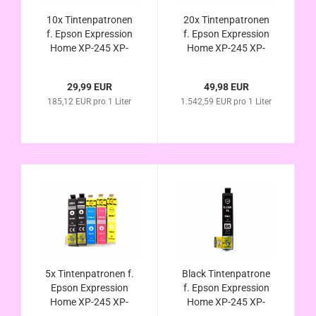
10x Tintenpatronen
20x Tintenpatronen
f. Epson Expression
f. Epson Expression
Home XP-245 XP-
Home XP-245 XP-
247 XP-342 XP-345
247 XP-342 XP-345
XP-442 XP-445
XP-442 XP-445
29,99 EUR
49,98 EUR
kompatibel zu Nr.
kompatibel zu Nr.
185,12 EUR pro 1 Liter
1.542,59 EUR pro 1 Liter
29XL T2991 T2992
29XL T2991 T2992
T2993 T2994 XL
T2993 T2994 XL
Erdbeer Serie
Erdbeer Serie
5x Tintenpatronen f.
Black Tintenpatrone
Epson Expression
f. Epson Expression
Home XP-245 XP-
Home XP-245 XP-