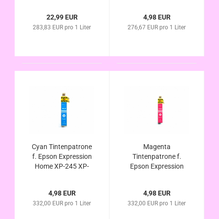
247 XP-342 XP-345
247 XP-342 XP-345
XP-442 XP-445
XP-442 XP-445
22,99 EUR
4,98 EUR
kompatibel zu Nr.
kompatibel zu Nr.
283,83 EUR pro 1 Liter
276,67 EUR pro 1 Liter
29XL T2991 T2992
29XL T2991 XL
T2993 T2994 XL
Erdbeer Serie
Erdbeer Serie
Cyan Tintenpatrone
Magenta
f. Epson Expression
Tintenpatrone f.
Home XP-245 XP-
Epson Expression
247 XP-342 XP-345
Home XP-245 XP-
XP-442 XP-445
247 XP-342 XP-345
4,98 EUR
4,98 EUR
kompatibel zu Nr.
XP-442 XP-445
332,00 EUR pro 1 Liter
332,00 EUR pro 1 Liter
29XL T2992 XL
kompatibel zu Nr.
Erdbeer Serie
29XL T2993 XL