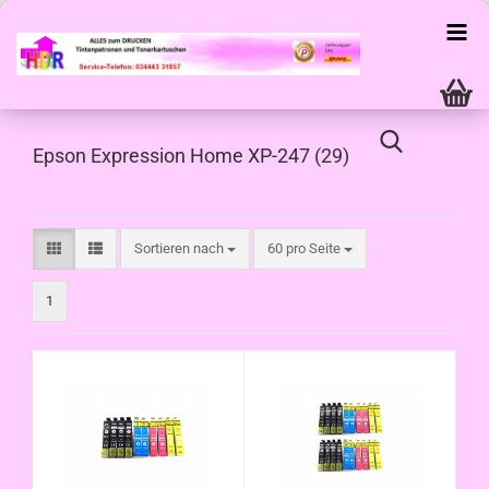
Epson Expression Home XP-247 (29)
Sortieren nach
pro Seite
Sortieren nach
60 pro Seite
1