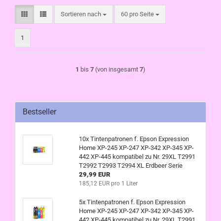
Sortieren nach
pro Seite
Sortieren nach
60 pro Seite
1
1
bis
7
(von insgesamt
7
)
Bestseller
10x Tintenpatronen f. Epson Expression
Home XP-245 XP-247 XP-342 XP-345 XP-
442 XP-445 kompatibel zu Nr. 29XL T2991
T2992 T2993 T2994 XL Erdbeer Serie
29,99 EUR
185,12 EUR pro 1 Liter
5x Tintenpatronen f. Epson Expression
Home XP-245 XP-247 XP-342 XP-345 XP-
442 XP-445 kompatibel zu Nr. 29XL T2991