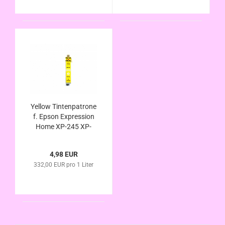
Erdbeer Serie
Yellow Tintenpatrone
f. Epson Expression
Home XP-245 XP-
247 XP-342 XP-345
XP-442 XP-445
4,98 EUR
kompatibel zu Nr.
332,00 EUR pro 1 Liter
29XL T2994 XL
Erdbeer Serie