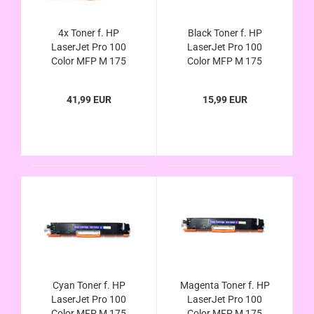
4x Toner f. HP
Black Toner f. HP
LaserJet Pro 100
LaserJet Pro 100
Color MFP M 175
Color MFP M 175
M175 a b c e nw p q r
M175 a b c e nw p q r
100 Serie kompatibel,
100 Serie kompatibel,
41,99 EUR
15,99 EUR
ersetzt 126A CE310A
ersetzt 126A CE310A
CE311A CE312A
CE313A
Cyan Toner f. HP
Magenta Toner f. HP
LaserJet Pro 100
LaserJet Pro 100
Color MFP M 175
Color MFP M 175