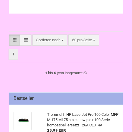
Sortieren nach
pro Seite
Sortieren nach
60 pro Seite
1
1
bis
6
(von insgesamt
6
)
Bestseller
Trommel f. HP LaserJet Pro 100 Color MFP
M 175 M175 a b c e nw p q r 100 Serie
kompatibel, ersetzt 126A CE314A
25,99 EUR