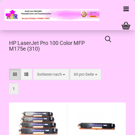
HP LaserJet Pro 100 Color MFP
M175e (310)
Sortieren nach
pro Seite
Sortieren nach
60 pro Seite
1