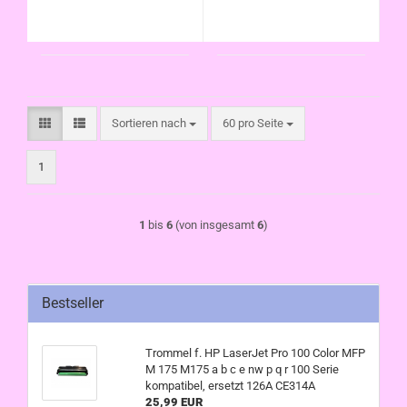
Sortieren nach
pro Seite
Sortieren nach
60 pro Seite
1
1
bis
6
(von insgesamt
6
)
Bestseller
Trommel f. HP LaserJet Pro 100 Color MFP
M 175 M175 a b c e nw p q r 100 Serie
kompatibel, ersetzt 126A CE314A
25,99 EUR