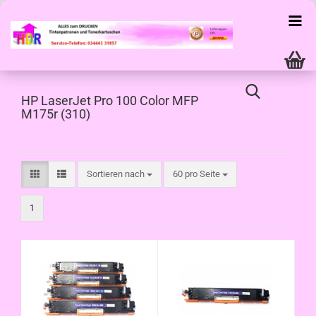
HP LaserJet Pro 100 Color MFP
M175r (310)
Sortieren nach
pro Seite
Sortieren nach
60 pro Seite
1