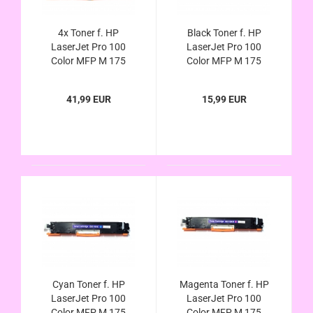
4x Toner f. HP
Black Toner f. HP
LaserJet Pro 100
LaserJet Pro 100
Color MFP M 175
Color MFP M 175
M175 a b c e nw p q r
M175 a b c e nw p q r
100 Serie kompatibel,
100 Serie kompatibel,
41,99 EUR
15,99 EUR
ersetzt 126A CE310A
ersetzt 126A CE310A
CE311A CE312A
CE313A
Cyan Toner f. HP
Magenta Toner f. HP
LaserJet Pro 100
LaserJet Pro 100
Color MFP M 175
Color MFP M 175