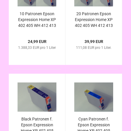
10 Patronen Epson
20 Patronen Epson
Expression Home XP
Expression Home XP
402 405 WH 412 413
402 405 WH 412 413
415 420 422 425
415 420 422 425
(ersetzt T1811
(ersetzt T1811
24,99 EUR
39,99 EUR
T1812 T1813 T1814
T1812 T1813 T1814
1.388,33 EUR pro 1 Liter
111,08 EUR pro 1 Liter.
T1801 - T1804
T1801 - T1804
Black Patronen f.
Cyan Patronen f.
Epson Expression
Epson Expression
Home XP 402 405
Home XP 402 405