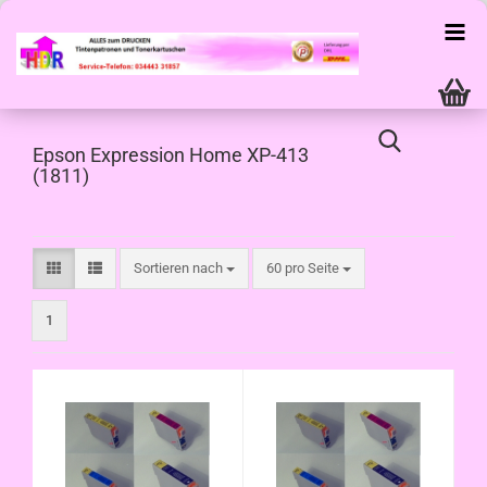
Epson Expression Home XP-413
(1811)
Sortieren nach
pro Seite
Sortieren nach
60 pro Seite
1