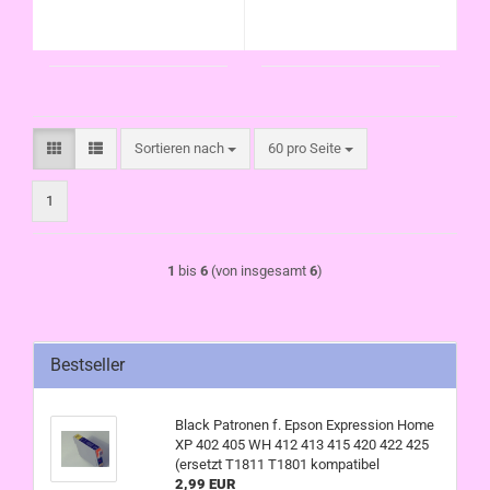
Sortieren nach
pro Seite
Sortieren nach
60 pro Seite
1
1
bis
6
(von insgesamt
6
)
Bestseller
Black Patronen f. Epson Expression Home
XP 402 405 WH 412 413 415 420 422 425
(ersetzt T1811 T1801 kompatibel
2,99 EUR