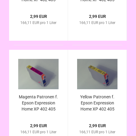
WH 412 413 415 420
WH 412 413 415 420
422 425 (ersetzt
422 425 (ersetzt
2,99 EUR
2,99 EUR
T1811 T1801
T1812 T1802
166,11 EUR pro 1 Liter
166,11 EUR pro 1 Liter
kompatibel
kompatibel
Magenta Patronen f.
Yellow Patronen f.
Epson Expression
Epson Expression
Home XP 402 405
Home XP 402 405
WH 412 413 415 420
WH 412 413 415 420
422 425 (ersetzt
422 425 (ersetzt
2,99 EUR
2,99 EUR
T1813 T1803
T1814 T1804
166,11 EUR pro 1 Liter
166,11 EUR pro 1 Liter
kompatibel
kompatibe