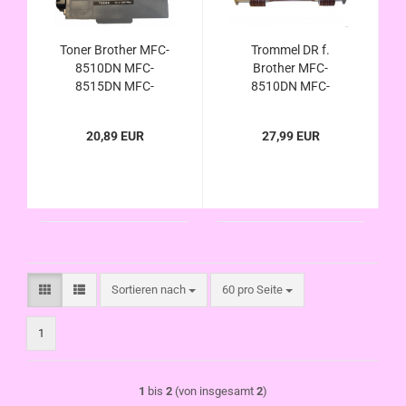
Toner Brother MFC-
Trommel DR f.
8510DN MFC-
Brother MFC-
8515DN MFC-
8510DN MFC-
8520DN MFC-
8515DN MFC-
8710DW MFC-
8520DN MFC-
20,89 EUR
27,99 EUR
8810DW MFC-
8710DW MFC-
8910DW MFC-
8810DW MFC-
8950DN MFC-
8910DW MFC-
8950DWT MFC-
8950DN MFC-
8950DW kompa. TN-
8950DWT MFC-
3380 TN-3330
8950DW kompatibel
Brother
DR3300 v. Brother
Sortieren nach
pro Seite
Sortieren nach
60 pro Seite
1
1
bis
2
(von insgesamt
2
)