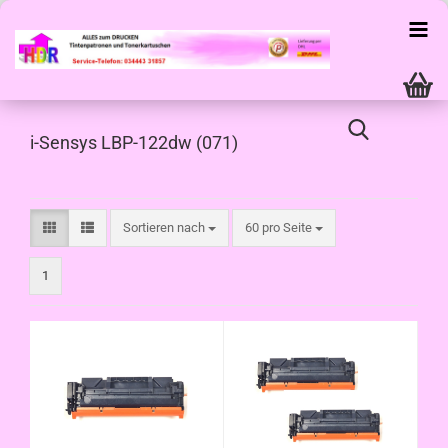
i-Sensys LBP-122dw (071)
Sortieren nach
pro Seite
Sortieren nach
60 pro Seite
1