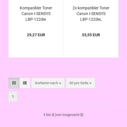
Kompatibler Toner
2x kompatibler Toner
Canon I-SENSYS
Canon I-SENSYS
LBP-122dw
LBP-122dw,
ca.2500Seiten
ca.2x2500Seiten,
ersetzt Canon 071H
ersetzt Canon 071H
29,27 EUR
53,55 EUR
u. 071
u. 071
Sortieren nach
pro Seite
Sortieren nach
60 pro Seite
1
1
bis
2
(von insgesamt
2
)