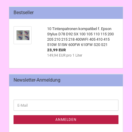
Bestseller
10 Tintenpatronen kompatibel f. Epson
Stylus D78 D92 SX 100 105 110 115 200
205 210 215 218 400WFI 405 410 415
510W 515W 600FW 610FW S20 S21
23,99 EUR
149,94 EUR pro 1 Liter
Newsletter-Anmeldung
WEITER
E-
ZUR
Mail
NEWSLETTER-
ANMELDUNG
ANMELDEN