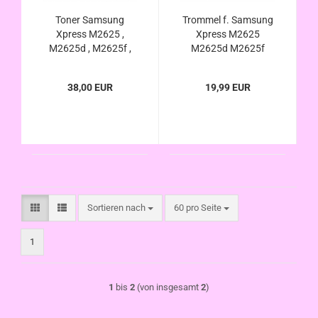
Toner Samsung
Trommel f. Samsung
Xpress M2625 ,
Xpress M2625
M2625d , M2625f ,
M2625d M2625f
M2625fn , M2625n ,
M2625fn M2625n
M2626 , M2675 ,
M2626 M2675
38,00 EUR
19,99 EUR
M2675fn , M2825 ,
M2675fn M2825
M2825dw M2826
M2825dw M2826
M2875 M2875fd
M2875 M2875fd
M2875fw M2875nd
M2875fw M2875nd
Sortieren nach
pro Seite
Sortieren nach
60 pro Seite
1
1
bis
2
(von insgesamt
2
)