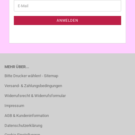
WEITER
E-
ZUR
Mail
NEWSLETTER-
ANMELDUNG
ANMELDEN
MEHR ÜBER...
Bitte Drucker wählen! - Sitemap
Versand- & Zahlungsbedingungen
Widerrufsrecht & Widerrufsformular
Impressum
AGB & Kundeninformation
Datenschutzerklärung
Cookie Einstellungen