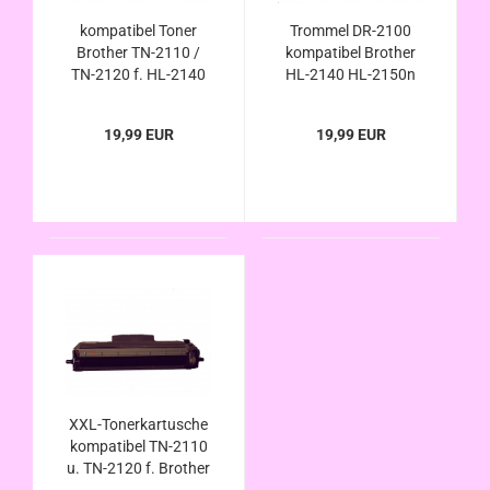
kompatibel Toner
Trommel DR-2100
Brother TN-2110 /
kompatibel Brother
TN-2120 f. HL-2140
HL-2140 HL-2150n
HL-2150N HL-2170W
HL-2170w HL-5150n
HL-5150N DCP-7030
DCP-7030 DCP-7040
19,99 EUR
19,99 EUR
DCP-7040 DCP-
DCP-7045n MFC-
7045N MFC-7320
7320 MFC-7440n
MFC-7440N MFC-
MFC-7840w DR2100
7840W
XXL-Tonerkartusche
kompatibel TN-2110
u. TN-2120 f. Brother