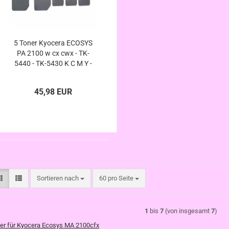
5 Toner Kyocera ECOSYS
PA 2100 w cx cwx - TK-
5440 - TK-5430 K C M Y -
XXL kompatibel
45,98 EUR
Sortieren nach
pro Seite
Sortieren nach
60 pro Seite
1
bis
7
(von insgesamt
7
)
er für Kyocera Ecosys MA 2100cfx