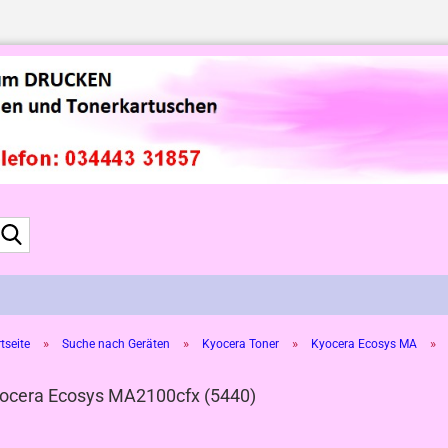
Suche...
»
»
»
»
tseite
Suche nach Geräten
Kyocera Toner
Kyocera Ecosys MA
ocera Ecosys MA2100cfx (5440)