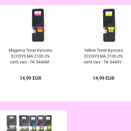
Magenta Toner Kyocera
Yellow Toner Kyocera
ECOSYS MA 2100 cfx
ECOSYS MA 2100 cfx
cwfx cwx - TK-5440M -
cwfx cwx - TK-5440Y -
TK-5430M - XXL
TK-5430Y - XXL
kompatibel
kompatibel
14,99 EUR
14,99 EUR