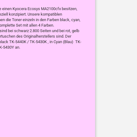
Sie einen Kyocera Ecosys MA2100cfx besitzen,
ziell konzipiert. Unsere kompatiblen
n die Toner einzeln in den Farben black, cyan,
mplette Set mit allen 4 Farben.
nd bei schwarz 2.800 Seiten und bei rot, gelb
tuschen des Originalherstellers sind. Der
lack TK-5440K / TK-5430K , in Cyan (Blau) TK-
K-5430Y an.