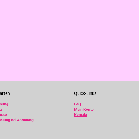
arten
Quick-Links
hnung
FAQ
al
Mein Konto
asse
Kontakt
ahlung bei Abholung