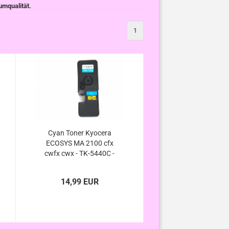
umqualität.
1
Cyan Toner Kyocera
ECOSYS MA 2100 cfx
cwfx cwx - TK-5440C -
TK-5430C - XXL
kompatibel
14,99 EUR