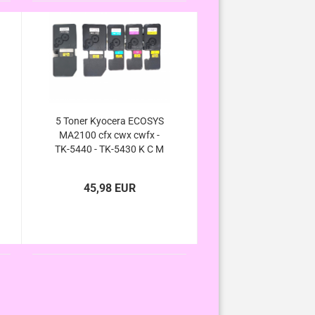
5 Toner Kyocera ECOSYS
MA2100 cfx cwx cwfx -
TK-5440 - TK-5430 K C M
Y - XXL kompatibel
45,98 EUR