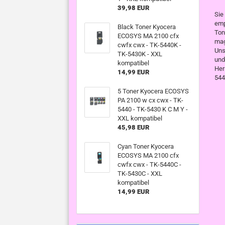
39,98 EUR
Sie
emp
Black Toner Kyocera
Ton
ECOSYS MA 2100 cfx
mag
cwfx cwx - TK-5440K -
Uns
TK-5430K - XXL
und
kompatibel
Her
14,99 EUR
544
5 Toner Kyocera ECOSYS
PA 2100 w cx cwx - TK-
5440 - TK-5430 K C M Y -
XXL kompatibel
45,98 EUR
Cyan Toner Kyocera
ECOSYS MA 2100 cfx
cwfx cwx - TK-5440C -
TK-5430C - XXL
kompatibel
14,99 EUR