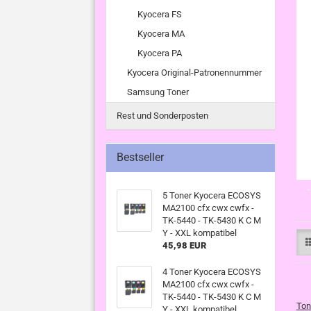
Kyocera FS
Kyocera MA
Kyocera PA
Kyocera Original-Patronennummer
Samsung Toner
Rest und Sonderposten
Bestseller
5 Toner Kyocera ECOSYS
MA2100 cfx cwx cwfx -
TK-5440 - TK-5430 K C M
Y - XXL kompatibel
45,98 EUR
4 Toner Kyocera ECOSYS
MA2100 cfx cwx cwfx -
TK-5440 - TK-5430 K C M
Ton
Y - XXL kompatibel