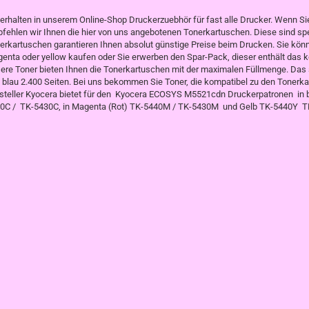
 erhalten in unserem Online-Shop Druckerzuebhör für fast alle Drucker. Wenn 
fehlen wir Ihnen die hier von uns angebotenen Tonerkartuschen. Diese sind spe
erkartuschen garantieren Ihnen absolut günstige Preise beim Drucken. Sie könne
enta oder yellow kaufen oder Sie erwerben den Spar-Pack, dieser enthält das ko
ere Toner bieten Ihnen die Tonerkartuschen mit der maximalen Füllmenge. Das si
 blau 2.400 Seiten. Bei uns bekommen Sie Toner, die kompatibel zu den Tonerkar
steller Kyocera bietet für den Kyocera ECOSYS M5521cdn Druckerpatronen in b
0C / TK-5430C, in Magenta (Rot) TK-5440M / TK-5430M und Gelb TK-5440Y T