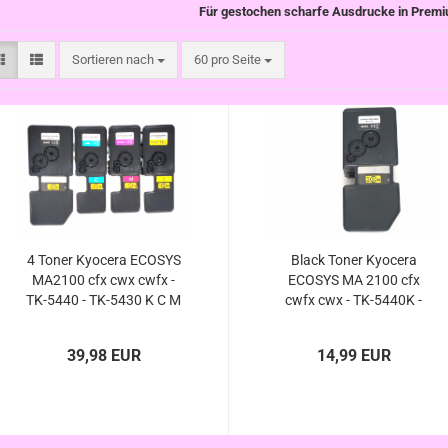
Für gestochen scharfe Ausdrucke in Premi
Sortieren nach
pro Seite
Sortieren nach
60 pro Seite
4 Toner Kyocera ECOSYS
Black Toner Kyocera
MA2100 cfx cwx cwfx -
ECOSYS MA 2100 cfx
TK-5440 - TK-5430 K C M
cwfx cwx - TK-5440K -
Y - XXL kompatibel
TK-5430K - XXL
kompatibel
39,98 EUR
14,99 EUR