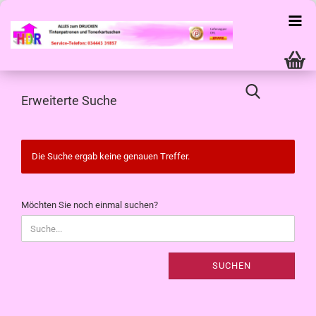
Erweiterte Suche
Die Suche ergab keine genauen Treffer.
MÖCHTEN
Möchten Sie noch einmal suchen?
SIE
NOCH
EINMAL
SUCHEN?
SUCHEN