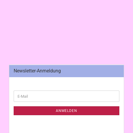
Newsletter-Anmeldung
WEITER
E-
ZUR
Mail
NEWSLETTER-
ANMELDUNG
ANMELDEN