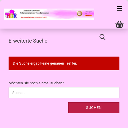
Erweiterte Suche
Die Suche ergab keine genauen Treffer.
MÖCHTEN
Möchten Sie noch einmal suchen?
SIE
NOCH
EINMAL
SUCHEN?
SUCHEN