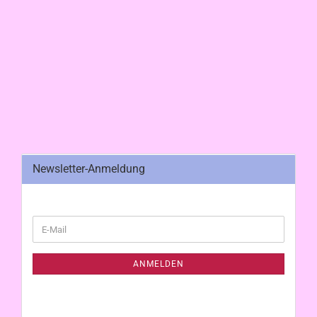
Newsletter-Anmeldung
WEITER
E-
ZUR
Mail
NEWSLETTER-
ANMELDUNG
ANMELDEN