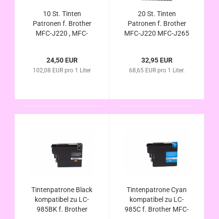
10 St. Tinten
20 St. Tinten
Patronen f. Brother
Patronen f. Brother
MFC-J220 , MFC-
MFC-J220 MFC-J265
J265 W , MFC-J410 ,
W , MFC-J410 MFC-
MFC-J415 W , DCP-
J415 W DCP-J125
24,50 EUR
32,95 EUR
J125 , DCP-J140W ,
DCP-J140W DCP-
102,08 EUR pro 1 Liter
68,65 EUR pro 1 Liter.
DCP-J315 W , DCP-
J315 W , DCP-J515
J515 W (kompatibel
W (kompatibel LC-
LC-985)
985)
Tintenpatrone Black
Tintenpatrone Cyan
kompatibel zu LC-
kompatibel zu LC-
985BK f. Brother
985C f. Brother MFC-