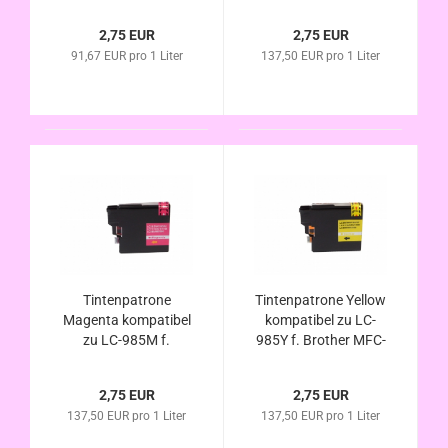
MFC-J220 , MFC-
J220 , MFC-J265 W ,
J265 W , MFC-J410 ,
MFC-J410 , MFC-
2,75 EUR
2,75 EUR
MFC-J415 W , DCP-
J415 W , DCP-J125 ,
91,67 EUR pro 1 Liter
137,50 EUR pro 1 Liter
J125 , DCP-J140W ,
DCP-J315 W , DCP-
DCP-J315 W , DCP-
J140W , DCP-J515 W
J515 W
Tintenpatrone
Tintenpatrone Yellow
Magenta kompatibel
kompatibel zu LC-
zu LC-985M f.
985Y f. Brother MFC-
Brother MFC-J220 ,
J220 , MFC-J265 W ,
MFC-J265 W , MFC-
MFC-J410 , MFC-
2,75 EUR
2,75 EUR
J410 , MFC-J415 W ,
J415 W , DCP-J125 ,
137,50 EUR pro 1 Liter
137,50 EUR pro 1 Liter
DCP-J125 , DCP-
DCP-J315 W ,DCP-
J140W , DCP-J315 W
J140W , DCP-J515 W