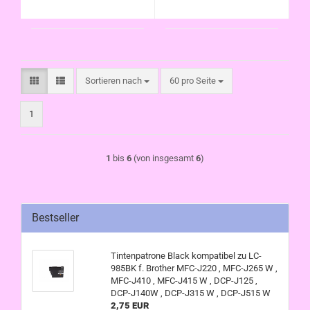
, DCP-J515 W
Sortieren nach
pro Seite
Sortieren nach
60 pro Seite
1
1
bis
6
(von insgesamt
6
)
Bestseller
Tintenpatrone Black kompatibel zu LC-
985BK f. Brother MFC-J220 , MFC-J265 W ,
MFC-J410 , MFC-J415 W , DCP-J125 ,
DCP-J140W , DCP-J315 W , DCP-J515 W
2,75 EUR