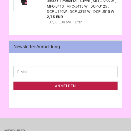
985M f. Brother MFC-J220 , MFC-J265 W ,
MFC-J410 , MFC-J415 W , DCP-J125 ,
DCP-J140W , DCP-J315 W , DCP-J515 W
2,75 EUR
137,50 EUR pro 1 Liter
Newsletter-Anmeldung
WEITER
E-
ZUR
Mail
NEWSLETTER-
ANMELDUNG
ANMELDEN
MEHR ÜBER...