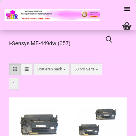
i-Sensys MF-449dw (057)
Sortieren nach
pro Seite
Sortieren nach
60 pro Seite
1