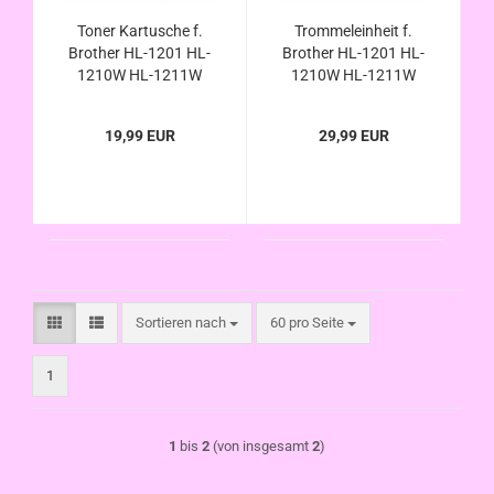
Toner Kartusche f.
Trommeleinheit f.
Brother HL-1201 HL-
Brother HL-1201 HL-
1210W HL-1211W
1210W HL-1211W
HL-1212W HL-1210
HL-1212W HL-1210
HL-1211 HL-1212 W,
HL-1211 HL-1212 W,
19,99 EUR
29,99 EUR
kompatibel zu TN-
kompatibel zu DR-
1050 / TN1050
1050 / DR1050
Sortieren nach
pro Seite
Sortieren nach
60 pro Seite
1
1
bis
2
(von insgesamt
2
)