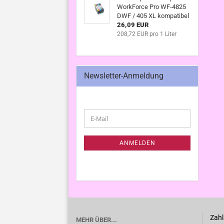
WorkForce Pro WF-4825
DWF / 405 XL kompatibel
26,09 EUR
208,72 EUR pro 1 Liter
Newsletter-Anmeldung
WEITER
E-
ZUR
Mail
NEWSLETTER-
ANMELDUNG
ANMELDEN
Zahl
MEHR ÜBER...