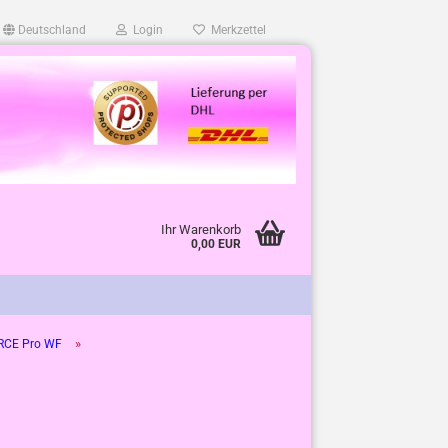
Deutschland
Login
Merkzettel
Ihr Warenkorb
0,00 EUR
»
CE Pro WF