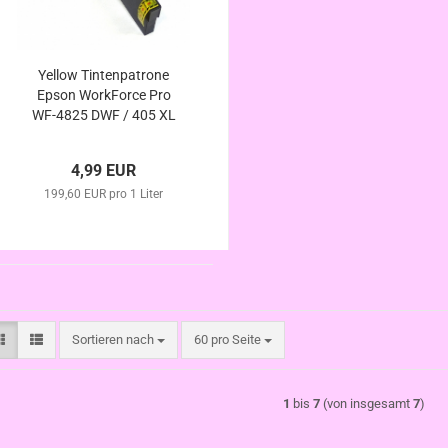
Yellow Tintenpatrone
Epson WorkForce Pro
WF-4825 DWF / 405 XL
kompatibel
4,99 EUR
199,60 EUR pro 1 Liter
Sortieren nach
pro Seite
Sortieren nach
60 pro Seite
1
bis
7
(von insgesamt
7
)