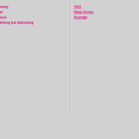
hnung
FAQ
al
Mein Konto
asse
Kontakt
ahlung bei Abholung