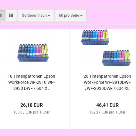
Sortieren nach
pro Seite
Sortieren nach
60 pro Seite
10 Tintenpatronen Epson
20 Tintenpatronen Epson
WorkForce WF-2910 WF-
WorkForce WF-2910DWF
2930 DWF / 604 XL
, WF-2930DWF / 604 XL
kompatibel
kompatibel
26,18 EUR
46,41 EUR
183,08 EUR pro 1 Liter
162,27 EUR pro 1 Liter