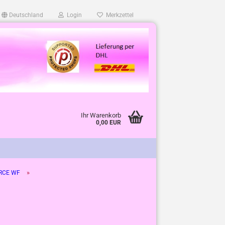
Deutschland
Login
Merkzettel
Ihr Warenkorb
0,00 EUR
»
RCE WF