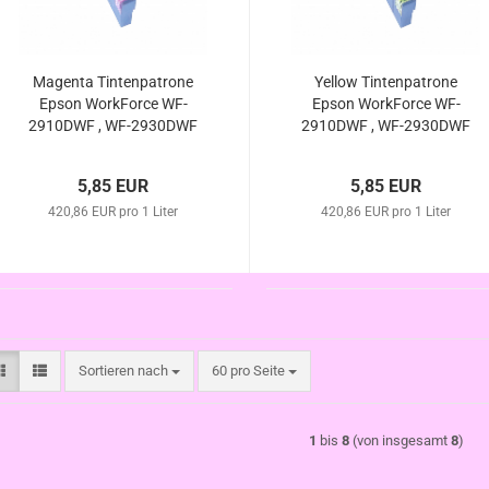
Magenta Tintenpatrone
Yellow Tintenpatrone
Epson WorkForce WF-
Epson WorkForce WF-
2910DWF , WF-2930DWF
2910DWF , WF-2930DWF
/ 604 XL kompatibel
/ 604 XL kompatibel
5,85 EUR
5,85 EUR
420,86 EUR pro 1 Liter
420,86 EUR pro 1 Liter
Sortieren nach
pro Seite
Sortieren nach
60 pro Seite
1
bis
8
(von insgesamt
8
)