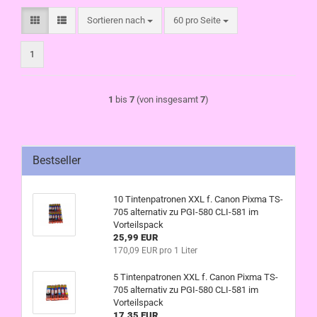
Sortieren nach
pro Seite
Sortieren nach
60 pro Seite
1
1
bis
7
(von insgesamt
7
)
Bestseller
10 Tintenpatronen XXL f. Canon Pixma TS-
705 alternativ zu PGI-580 CLI-581 im
Vorteilspack
25,99 EUR
170,09 EUR pro 1 Liter
5 Tintenpatronen XXL f. Canon Pixma TS-
705 alternativ zu PGI-580 CLI-581 im
Vorteilspack
17,35 EUR