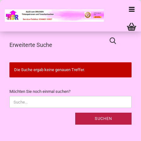
Erweiterte Suche
Die Suche ergab keine genauen Treffer.
MÖCHTEN
Möchten Sie noch einmal suchen?
SIE
NOCH
EINMAL
SUCHEN?
SUCHEN