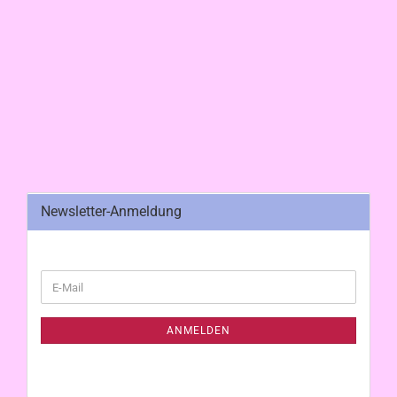
Newsletter-Anmeldung
WEITER
E-
ZUR
Mail
NEWSLETTER-
ANMELDUNG
ANMELDEN