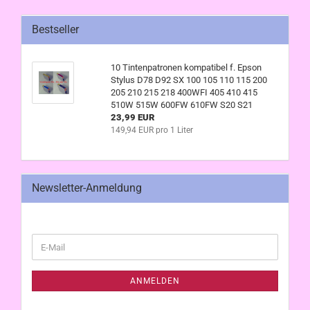
Bestseller
10 Tintenpatronen kompatibel f. Epson
Stylus D78 D92 SX 100 105 110 115 200
205 210 215 218 400WFI 405 410 415
510W 515W 600FW 610FW S20 S21
23,99 EUR
149,94 EUR pro 1 Liter
Newsletter-Anmeldung
WEITER
E-
ZUR
Mail
NEWSLETTER-
ANMELDUNG
ANMELDEN