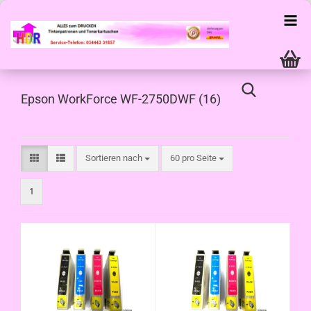
Epson WorkForce WF-2750DWF (16)
Sortieren nach
pro Seite
Sortieren nach
60 pro Seite
1