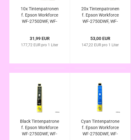
10x Tintenpatronen
20x Tintenpatronen
f. Epson Workforce
f. Epson Workforce
WF-2750DWF, WF-
WF-2750DWF, WF-
2760DWF, WF-2750
2760DWF WF-2750
WF-2760 DWF
WF-2760 DWF
31,99 EUR
53,00 EUR
ersetzt Epson
ersetzt Epson
177,72 EUR pro 1 Liter
147,22 EUR pro 1 Liter
Nr.16XL mit Chip u.
Nr.16XL mit Chip u.
Füllstandsanzeige
Füllstandsanzeige
Black Tintenpatrone
Cyan Tintenpatrone
f. Epson Workforce
f. Epson Workforce
WF-2750DWF, WF-
WF-2750DWF, WF-