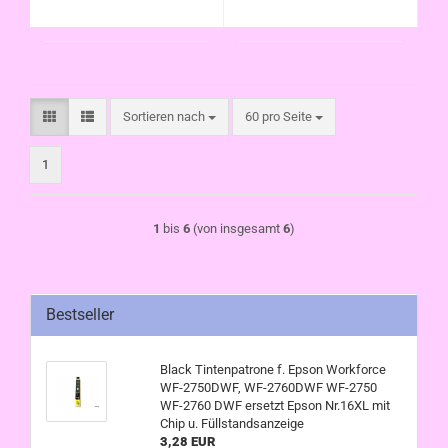
Füllstandsanzeige
Sortieren nach
pro Seite
Sortieren nach
60 pro Seite
1
1
bis
6
(von insgesamt
6
)
Bestseller
Black Tintenpatrone f. Epson Workforce
WF-2750DWF, WF-2760DWF WF-2750
WF-2760 DWF ersetzt Epson Nr.16XL mit
Chip u. Füllstandsanzeige
3,28 EUR