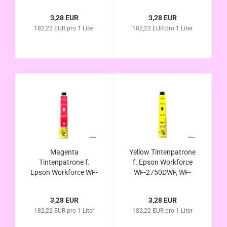
2760DWF WF-2750
2760DWF , WF-2750
WF-2760 DWF
WF-2760 DWF
3,28 EUR
3,28 EUR
ersetzt Epson
ersetzt Epson
182,22 EUR pro 1 Liter
182,22 EUR pro 1 Liter
Nr.16XL mit Chip u.
Nr.16XL mit Chip u.
Füllstandsanzeige
Füllstandsanzeige
Magenta
Yellow Tintenpatrone
Tintenpatrone f.
f. Epson Workforce
Epson Workforce WF-
WF-2750DWF, WF-
2750DWF, WF-
2760DWF, WF-2750
2760DWF, WF-2750
WF-2760 DWF
3,28 EUR
3,28 EUR
WF-2760 DWF
ersetzt Epson
182,22 EUR pro 1 Liter
182,22 EUR pro 1 Liter
ersetzt Epson
Nr.16XL mit Chip u.
Nr.16XL mit Chip u.
Füllstandsanzeige