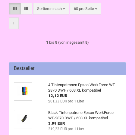
Sortieren nach
pro Seite
Sortieren nach
60 pro Seite
1
1
bis
8
(von insgesamt
8
)
Bestseller
4 Tintenpatronen Epson WorkForce WF-
2870 DWF / 603 XL kompatibel
12,12 EUR
201,33 EUR pro 1 Liter
Black Tintenpatrone Epson WorkForce
WF-2870 DWF / 603 XL kompatibel
3,99 EUR
219,23 EUR pro 1 Liter