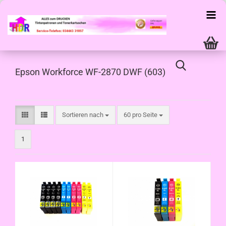
Epson Workforce WF-2870 DWF (603)
Sortieren nach
pro Seite
Sortieren nach
60 pro Seite
1