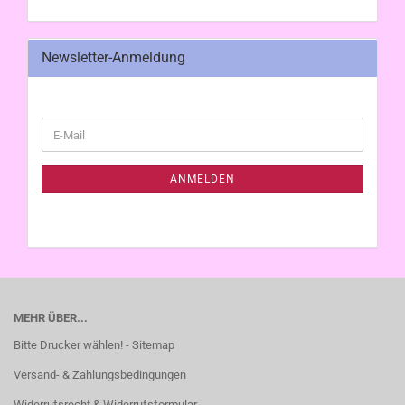
Newsletter-Anmeldung
WEITER
E-
ZUR
Mail
NEWSLETTER-
ANMELDUNG
ANMELDEN
MEHR ÜBER...
Bitte Drucker wählen! - Sitemap
Versand- & Zahlungsbedingungen
Widerrufsrecht & Widerrufsformular