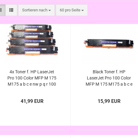
Sortieren nach
pro Seite
Sortieren nach
60 pro Seite
4x Toner f. HP LaserJet
Black Toner f. HP
Pro 100 Color MFP M 175
LaserJet Pro 100 Color
M175 a b c e nw p q r 100
MFP M 175 M175 a b c e
Serie kompatibel, ersetzt
nw p q r 100 Serie
126A CE310A CE311A
kompatibel, ersetzt 126A
41,99 EUR
15,99 EUR
CE312A CE313A
CE310A