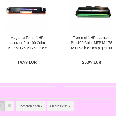
Magenta Toner f. HP
Trommel f. HP LaserJet
LaserJet Pro 100 Color
Pro 100 Color MFP M 175
MFP M 175 M175 a b c e
M175 a b c e nw p q r 100
nw p q r 100 Serie
Serie kompatibel, ersetzt
kompatibel, ersetzt 126A
126A CE314A
14,99 EUR
25,99 EUR
CE313A
Sortieren nach
pro Seite
Sortieren nach
60 pro Seite