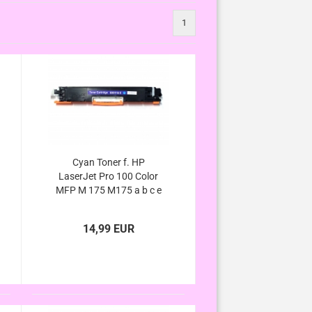
1
Cyan Toner f. HP
LaserJet Pro 100 Color
MFP M 175 M175 a b c e
nw p q r 100 Serie
kompatibel, ersetzt 126A
14,99 EUR
CE311A