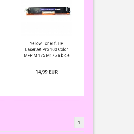
Yellow Toner f. HP
LaserJet Pro 100 Color
MFP M 175 M175 a b c e
nw p q r 100 Serie
kompatibel, ersetzt 126A
14,99 EUR
CE312A
1