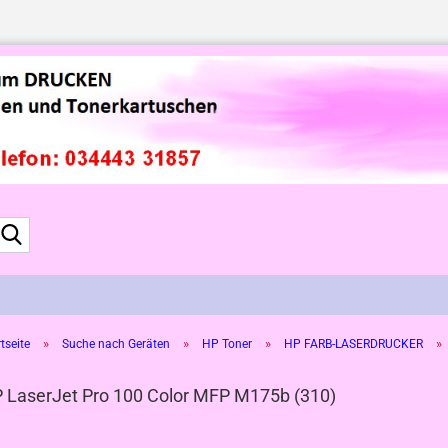
Suche...
»
»
»
»
tseite
Suche nach Geräten
HP Toner
HP FARB-LASERDRUCKER
 LaserJet Pro 100 Color MFP M175b (310)