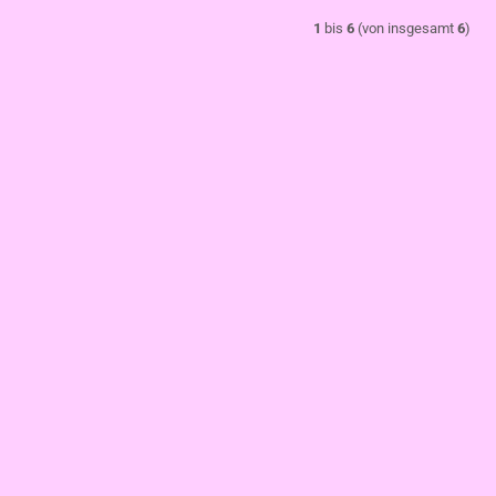
1
bis
6
(von insgesamt
6
)