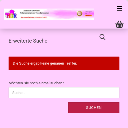
Erweiterte Suche
Die Suche ergab keine genauen Treffer.
MÖCHTEN
Möchten Sie noch einmal suchen?
SIE
NOCH
EINMAL
SUCHEN?
SUCHEN