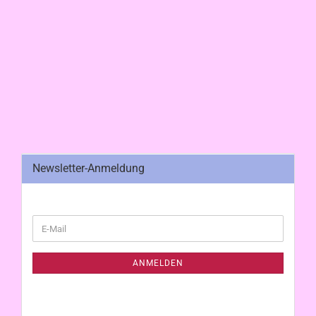
Newsletter-Anmeldung
WEITER
E-
ZUR
Mail
NEWSLETTER-
ANMELDUNG
ANMELDEN