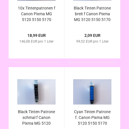
10x Tintenpatronen f
Black Tinten Patrone
Canon Pixma MG
breit f Canon Pixma
5120 5150 5170
MG 5120 5150 5170
5220 5250 5270
5220 5250 5270
5350 6120 6150
5350 6120 6150
18,99 EUR
2,09 EUR
6170 6250 8120
6170 6250 8120
146,08 EUR pro 1 Liter
99,52 EUR pro 1 Liter
8150 8170 8240
8150 8170 8240
8250 m. Chip
8250 m. Chip
kompatibel PGI-525
kompatibel PGI-525
CLI-526
Black Tinten Patrone
Cyan Tinten Patrone
schmal f Canon
f. Canon Pixma MG
Pixma MG 5120
5120 5150 5170