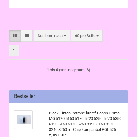
Chip kompatibel CLI-
Chip kompatibel CLI-
526
526
Sortieren nach
pro Seite
Sortieren nach
60 pro Seite
1
1
bis
6
(von insgesamt
6
)
Bestseller
Black Tinten Patrone breit f Canon Pixma
MG 5120 5150 5170 5220 5250 5270 5350
6120 6150 6170 6250 8120 8150 8170
8240 8250 m. Chip kompatibel PGI-525
2,09 EUR