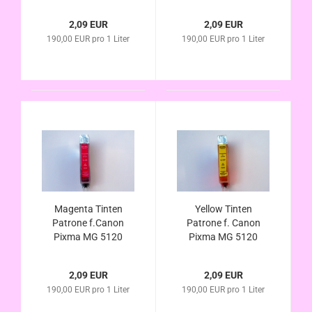
5150 5170 5220
5220 5250 5270
5250 5270 5350
5350 6120 6150
2,09 EUR
2,09 EUR
6120 6150 6170
6170 6250 8120
190,00 EUR pro 1 Liter
190,00 EUR pro 1 Liter
6250 8120 8150
8150 8170 8240
8170 8240 8250 m.
8250 , mit Chip
Chip kompati. CLI-
kompatibel zu CLI-
526
526
Magenta Tinten
Yellow Tinten
Patrone f.Canon
Patrone f. Canon
Pixma MG 5120
Pixma MG 5120
5150 5170 5220
5150 5170 5220
5250 5270 5350
5250 5270 5350
2,09 EUR
2,09 EUR
6120 6150 6170
6120 6150 6170
190,00 EUR pro 1 Liter
190,00 EUR pro 1 Liter
6250 8120 8150
6250 8120 8150
8170 8240 8250 m.
8170 8240 8250 m.