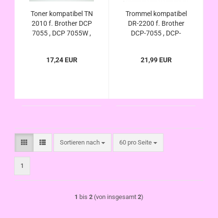
Toner kompatibel TN
Trommel kompatibel
2010 f. Brother DCP
DR-2200 f. Brother
7055 , DCP 7055W ,
DCP-7055 , DCP-
DCP-7057
7055W , DCP-7057 ,
DCP-7060 , DCP-
17,24 EUR
21,99 EUR
7060D , DCP-7065 ,
DCP-7065DN , DCP-
7070DW
Sortieren nach
pro Seite
Sortieren nach
60 pro Seite
1
1
bis
2
(von insgesamt
2
)