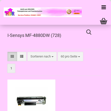
I-Sensys MF-4880DW (728)
Sortieren nach
pro Seite
Sortieren nach
60 pro Seite
1